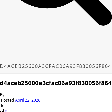
D4ACEB25600A3CFAC06A93F830056F864
d4aceb25600a3cfac06a93f830056f86
By
Posted
April 22, 2026
In
0