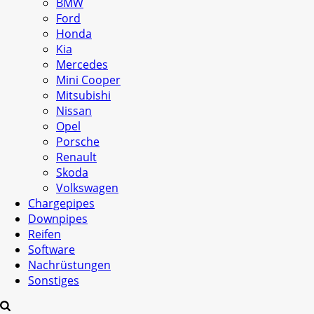
BMW
Ford
Honda
Kia
Mercedes
Mini Cooper
Mitsubishi
Nissan
Opel
Porsche
Renault
Skoda
Volkswagen
Chargepipes
Downpipes
Reifen
Software
Nachrüstungen
Sonstiges