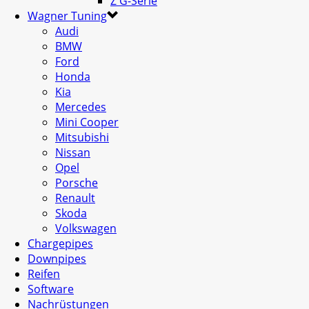
Z G-Serie
Wagner Tuning
Audi
BMW
Ford
Honda
Kia
Mercedes
Mini Cooper
Mitsubishi
Nissan
Opel
Porsche
Renault
Skoda
Volkswagen
Chargepipes
Downpipes
Reifen
Software
Nachrüstungen