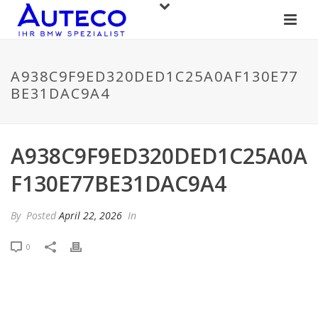
A938C9F9ED320DED1C25A0AF130E77
BE31DAC9A4
A938C9F9ED320DED1C25A0A
F130E77BE31DAC9A4
By
Posted
April 22, 2026
In
0