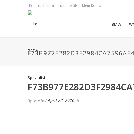
Kontakt
Impressum
AGB
Mein Konto
BMW
W
F73B977E282D3F2984CA7596AF
F73B977E282D3F2984CA
By
Posted
April 22, 2026
In