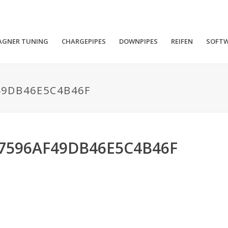
AGNER TUNING
CHARGEPIPES
DOWNPIPES
REIFEN
SOFT
49DB46E5C4B46F
7596AF49DB46E5C4B46F