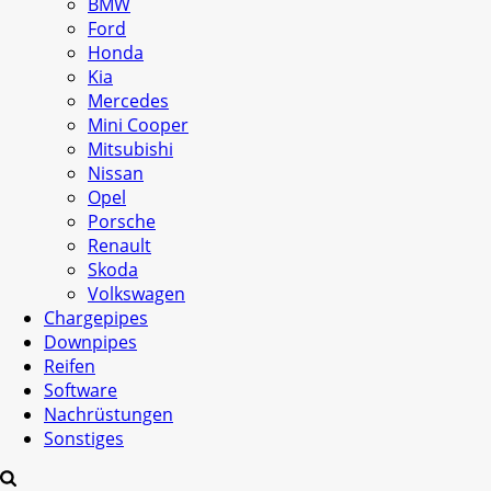
BMW
Ford
Honda
Kia
Mercedes
Mini Cooper
Mitsubishi
Nissan
Opel
Porsche
Renault
Skoda
Volkswagen
Chargepipes
Downpipes
Reifen
Software
Nachrüstungen
Sonstiges