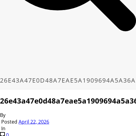
26E43A47E0D48A7EAE5A1909694A5A36A
26e43a47e0d48a7eae5a1909694a5a3
By
Posted
April 22, 2026
In
0