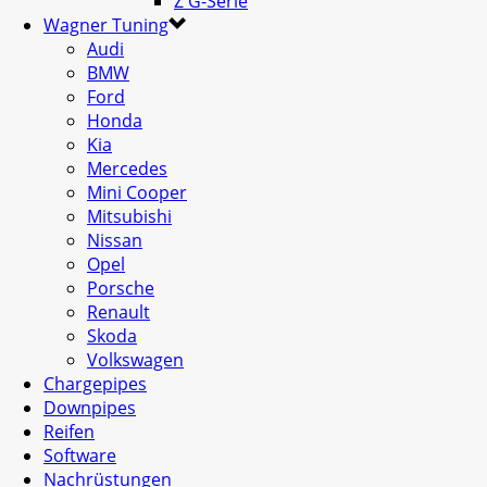
Z G-Serie
Wagner Tuning
Audi
BMW
Ford
Honda
Kia
Mercedes
Mini Cooper
Mitsubishi
Nissan
Opel
Porsche
Renault
Skoda
Volkswagen
Chargepipes
Downpipes
Reifen
Software
Nachrüstungen