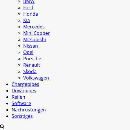
BMW
Ford
Honda
Kia
Mercedes
Mini Cooper
Mitsubishi
Nissan
Opel
Porsche
Renault
Skoda
Volkswagen
Chargepipes
Downpipes
Reifen
Software
Nachrüstungen
Sonstiges