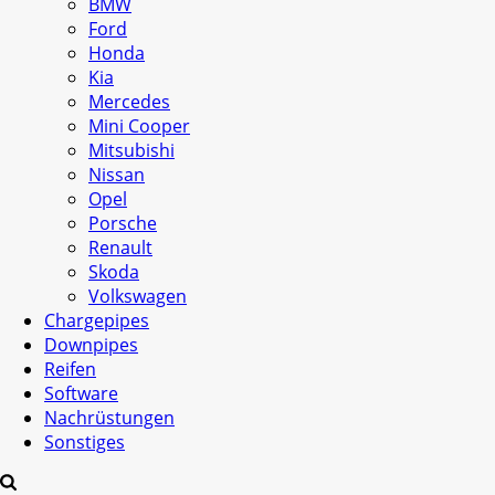
BMW
Ford
Honda
Kia
Mercedes
Mini Cooper
Mitsubishi
Nissan
Opel
Porsche
Renault
Skoda
Volkswagen
Chargepipes
Downpipes
Reifen
Software
Nachrüstungen
Sonstiges