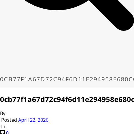
0CB77F1A67D72C94F6D11E294958E680C
0cb77f1a67d72c94f6d11e294958e680
By
Posted
April 22, 2026
In
0