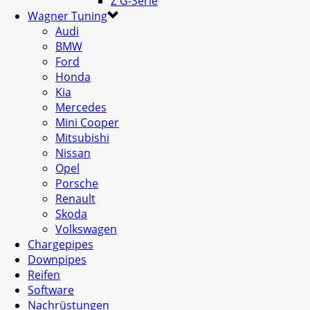
Z G-Serie
Wagner Tuning
Audi
BMW
Ford
Honda
Kia
Mercedes
Mini Cooper
Mitsubishi
Nissan
Opel
Porsche
Renault
Skoda
Volkswagen
Chargepipes
Downpipes
Reifen
Software
Nachrüstungen