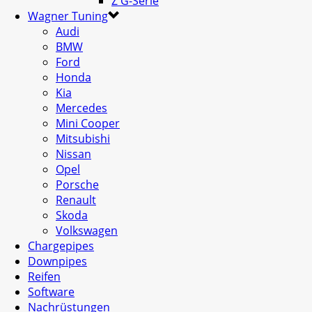
Z G-Serie
Wagner Tuning
Audi
BMW
Ford
Honda
Kia
Mercedes
Mini Cooper
Mitsubishi
Nissan
Opel
Porsche
Renault
Skoda
Volkswagen
Chargepipes
Downpipes
Reifen
Software
Nachrüstungen