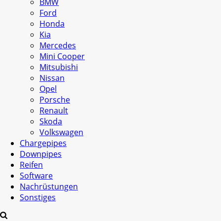
BMW
Ford
Honda
Kia
Mercedes
Mini Cooper
Mitsubishi
Nissan
Opel
Porsche
Renault
Skoda
Volkswagen
Chargepipes
Downpipes
Reifen
Software
Nachrüstungen
Sonstiges