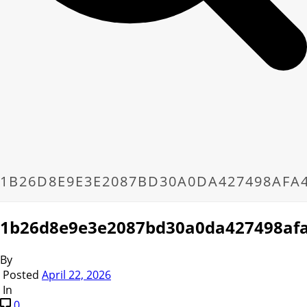
1B26D8E9E3E2087BD30A0DA427498AFA
1b26d8e9e3e2087bd30a0da427498af
By
Posted
April 22, 2026
In
0