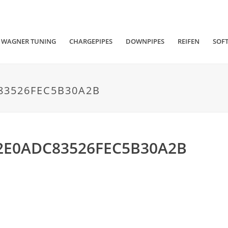
WAGNER TUNING
CHARGEPIPES
DOWNPIPES
REIFEN
SOF
83526FEC5B30A2B
2E0ADC83526FEC5B30A2B