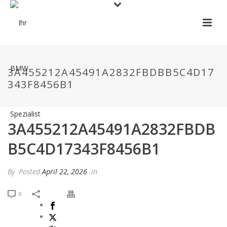
3A455212A45491A2832FBDBB5C4D17
343F8456B1
3A455212A45491A2832FBDB
B5C4D17343F8456B1
By
Posted
April 22, 2026
In
0