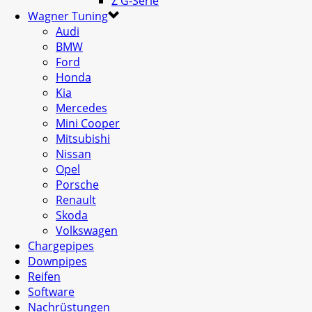
Z G-Serie
Wagner Tuning
Audi
BMW
Ford
Honda
Kia
Mercedes
Mini Cooper
Mitsubishi
Nissan
Opel
Porsche
Renault
Skoda
Volkswagen
Chargepipes
Downpipes
Reifen
Software
Nachrüstungen