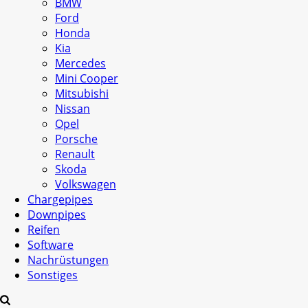
BMW
Ford
Honda
Kia
Mercedes
Mini Cooper
Mitsubishi
Nissan
Opel
Porsche
Renault
Skoda
Volkswagen
Chargepipes
Downpipes
Reifen
Software
Nachrüstungen
Sonstiges