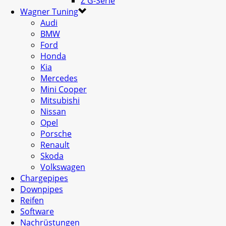
Z G-Serie
Wagner Tuning
Audi
BMW
Ford
Honda
Kia
Mercedes
Mini Cooper
Mitsubishi
Nissan
Opel
Porsche
Renault
Skoda
Volkswagen
Chargepipes
Downpipes
Reifen
Software
Nachrüstungen