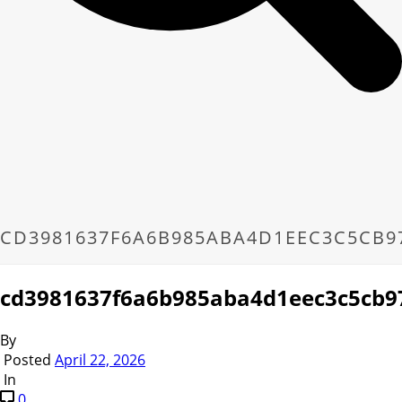
CD3981637F6A6B985ABA4D1EEC3C5CB9
cd3981637f6a6b985aba4d1eec3c5cb9
By
Posted
April 22, 2026
In
0