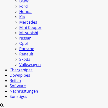
BMW
Ford
Honda
Kia
Mercedes
Mini Cooper
Mitsubishi
Nissan
Opel
Porsche
Renault
Skoda
Volkswagen
Chargepipes
Downpipes
Reifen
Software
Nachrüstungen
Sonstiges