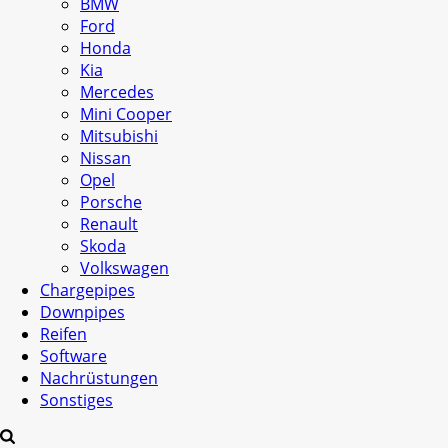
BMW
Ford
Honda
Kia
Mercedes
Mini Cooper
Mitsubishi
Nissan
Opel
Porsche
Renault
Skoda
Volkswagen
Chargepipes
Downpipes
Reifen
Software
Nachrüstungen
Sonstiges