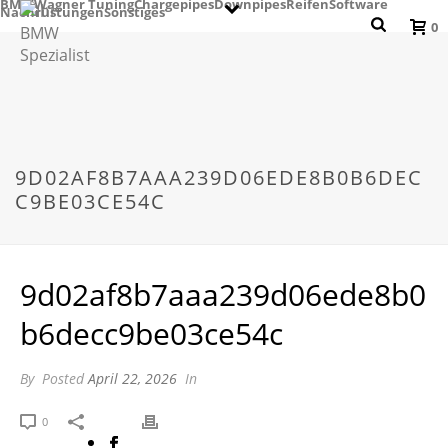
BMW
Wagner Tuning
Chargepipes
Downpipes
Reifen
Software
Nachrüstungen
Sonstiges
0
9D02AF8B7AAA239D06EDE8B0B6DEC
C9BE03CE54C
9d02af8b7aaa239d06ede8b0
b6decc9be03ce54c
By
Posted
April 22, 2026
In
0