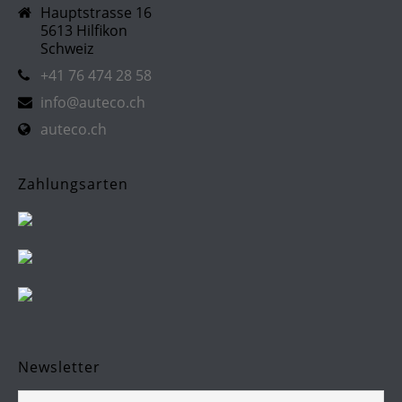
Hauptstrasse 16
5613 Hilfikon
Schweiz
+41 76 474 28 58
info@auteco.ch
auteco.ch
Zahlungsarten
Newsletter