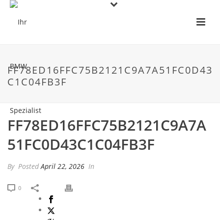
FF78ED16FFC75B2121C9A7A51FC0D43
C1C04FB3F
FF78ED16FFC75B2121C9A7A
51FC0D43C1C04FB3F
By
Posted
April 22, 2026
In
0