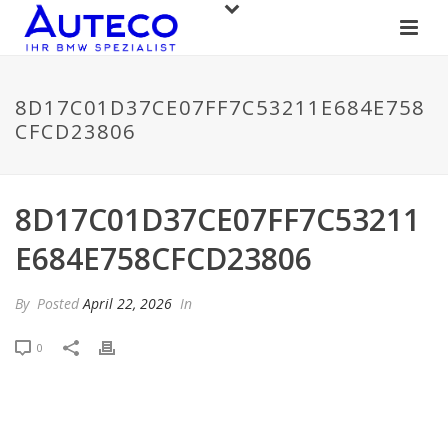
8D17C01D37CE07FF7C53211E684E758
CFCD23806
8D17C01D37CE07FF7C53211
E684E758CFCD23806
By
Posted
April 22, 2026
In
0