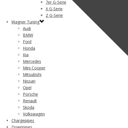
7er G-Serie
X G-Serie
Z G-Serie
Wagner Tuning
Audi
BMW
Ford
Honda
Kia
Mercedes
Mini Cooper
Mitsubishi
Nissan
Opel
Porsche
Renault
Skoda
Volkswagen
Chargepipes
Downpipes