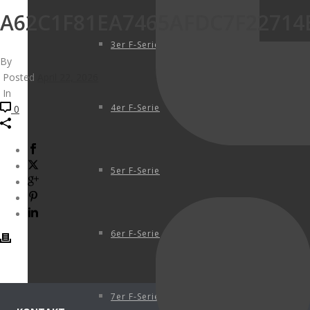
A62C1F81EA7465AFDC7F22714
3er F-Serie
By
Posted
April 22, 2026
In
4er F-Serie
0
5er F-Serie
6er F-Serie
7er F-Serie