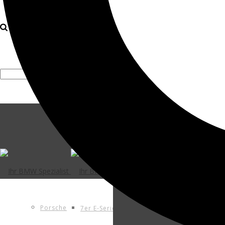
Mini Cooper
1er E-Serie
Mitsubishi
3er E-Serie
Nissan
5er E-Serie
Opel
6er E-Serie
Porsche
7er E-Serie