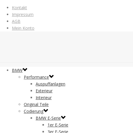
Kontakt
Impressum
AGB
Mein Konto
BMW
Performance
Auspuffanlagen
Exterieur
Interieur
Original Teile
Codierung
BMW E-Serie
1er E-Serie
3er E-Serie