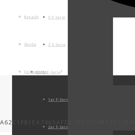
Renault
X E-Serie
Skoda
Z E-Serie
Volkswagen
BMW F-Serie
1er F-Serie
A62C1F81EA7465AFDC7F22714B34872B4
2er F-Serie