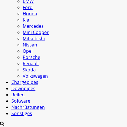
BMW
Ford
Honda
Kia
Mercedes
Mini Cooper
Mitsubishi
Nissan
Opel
Porsche
Renault
Skoda
Volkswagen
Chargepipes
Downpipes
Reifen
Software
Nachrüstungen
Sonstiges