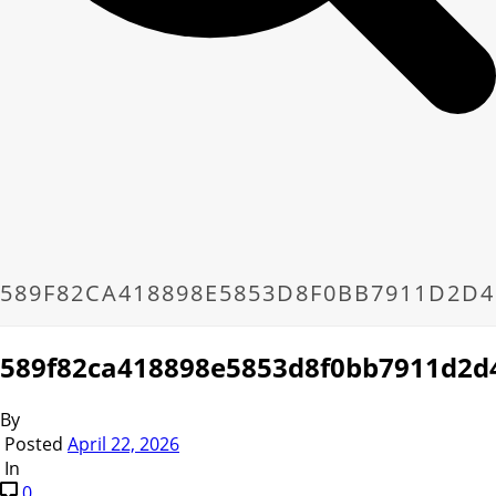
589F82CA418898E5853D8F0BB7911D2D
589f82ca418898e5853d8f0bb7911d2d
By
Posted
April 22, 2026
In
0