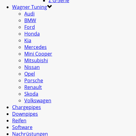
Z G-Serie
Wagner Tuning
Audi
BMW
Ford
Honda
Kia
Mercedes
Mini Cooper
Mitsubishi
Nissan
Opel
Porsche
Renault
Skoda
Volkswagen
Chargepipes
Downpipes
Reifen
Software
Nachrüstungen