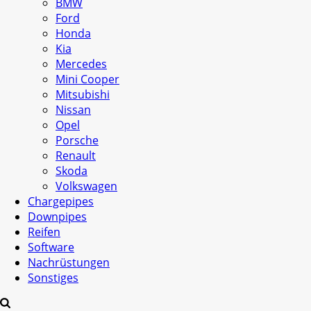
BMW
Ford
Honda
Kia
Mercedes
Mini Cooper
Mitsubishi
Nissan
Opel
Porsche
Renault
Skoda
Volkswagen
Chargepipes
Downpipes
Reifen
Software
Nachrüstungen
Sonstiges