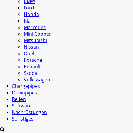
BMW
Ford
Honda
Kia
Mercedes
Mini Cooper
Mitsubishi
Nissan
Opel
Porsche
Renault
Skoda
Volkswagen
Chargepipes
Downpipes
Reifen
Software
Nachrüstungen
Sonstiges