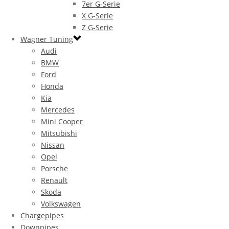
7er G-Serie
X G-Serie
Z G-Serie
Wagner Tuning
Audi
BMW
Ford
Honda
Kia
Mercedes
Mini Cooper
Mitsubishi
Nissan
Opel
Porsche
Renault
Skoda
Volkswagen
Chargepipes
Downpipes