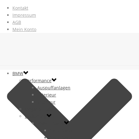
Kontakt
Impressum
AGB
Mein Konto
BMW
Performance
Auspuffanlagen
Exterieur
Interieur
Original Teile
Codierung
BMW E-Serie
1er E-Serie
3er E-Serie