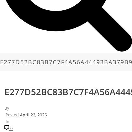
E277D52BC83B7C7F4A56A44493BA379B
E277D52BC83B7C7F4A56A444
By
Posted
April 22, 2026
In
0