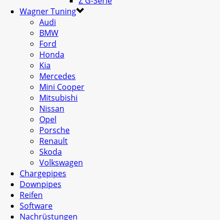
Z G-Serie
Wagner Tuning
Audi
BMW
Ford
Honda
Kia
Mercedes
Mini Cooper
Mitsubishi
Nissan
Opel
Porsche
Renault
Skoda
Volkswagen
Chargepipes
Downpipes
Reifen
Software
Nachrüstungen