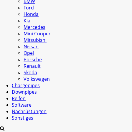
BMW
Ford
Honda
Kia
Mercedes
Mini Cooper
Mitsubishi
Nissan
Opel
Porsche
Renault
Skoda
Volkswagen
Chargepipes
Downpipes
Reifen
Software
Nachrüstungen
Sonstiges