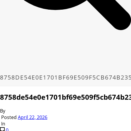
8758DE54E0E1701BF69E509F5CB674B23
8758de54e0e1701bf69e509f5cb674b2
By
Posted
April 22, 2026
In
0