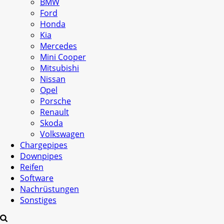
BMW
Ford
Honda
Kia
Mercedes
Mini Cooper
Mitsubishi
Nissan
Opel
Porsche
Renault
Skoda
Volkswagen
Chargepipes
Downpipes
Reifen
Software
Nachrüstungen
Sonstiges