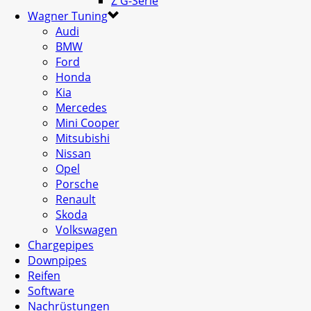
Z G-Serie
Wagner Tuning
Audi
BMW
Ford
Honda
Kia
Mercedes
Mini Cooper
Mitsubishi
Nissan
Opel
Porsche
Renault
Skoda
Volkswagen
Chargepipes
Downpipes
Reifen
Software
Nachrüstungen