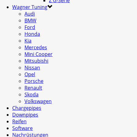
Z G-Serie
Wagner Tuning
Audi
BMW
Ford
Honda
Kia
Mercedes
Mini Cooper
Mitsubishi
Nissan
Opel
Porsche
Renault
Skoda
Volkswagen
Chargepipes
Downpipes
Reifen
Software
Nachrüstungen