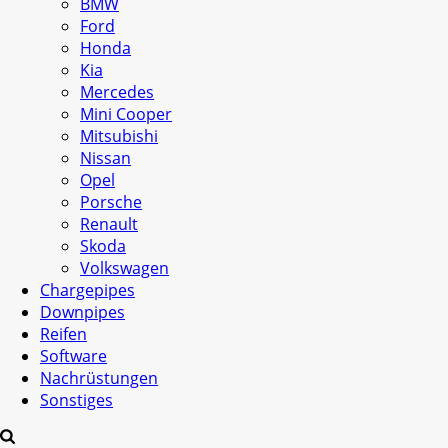
BMW
Ford
Honda
Kia
Mercedes
Mini Cooper
Mitsubishi
Nissan
Opel
Porsche
Renault
Skoda
Volkswagen
Chargepipes
Downpipes
Reifen
Software
Nachrüstungen
Sonstiges