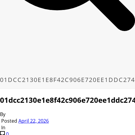
01DCC2130E1E8F42C906E720EE1DDC274
01dcc2130e1e8f42c906e720ee1ddc27
By
Posted
April 22, 2026
In
0