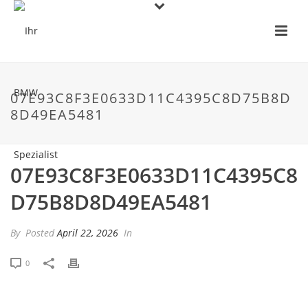
07E93C8F3E0633D11C4395C8D75B8D
8D49EA5481
07E93C8F3E0633D11C4395C8
D75B8D8D49EA5481
By
Posted
April 22, 2026
In
0