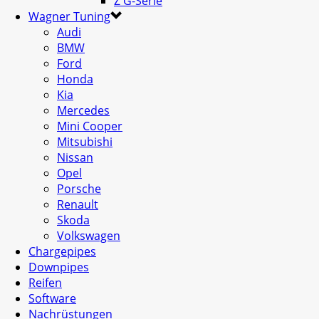
Z G-Serie
Wagner Tuning
Audi
BMW
Ford
Honda
Kia
Mercedes
Mini Cooper
Mitsubishi
Nissan
Opel
Porsche
Renault
Skoda
Volkswagen
Chargepipes
Downpipes
Reifen
Software
Nachrüstungen