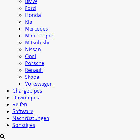
BMW
Ford
Honda
Kia
Mercedes
Mini Cooper
Mitsubishi
Nissan
Opel
Porsche
Renault
Skoda
Volkswagen
Chargepipes
Downpipes
Reifen
Software
Nachrüstungen
Sonstiges