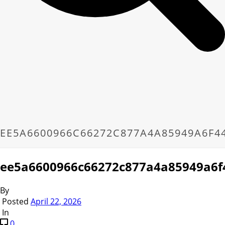
EE5A6600966C66272C877A4A85949A6F4
ee5a6600966c66272c877a4a85949a6f
By
Posted
April 22, 2026
In
0