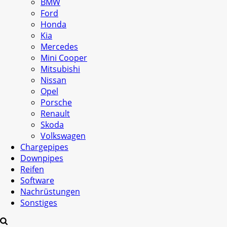
BMW
Ford
Honda
Kia
Mercedes
Mini Cooper
Mitsubishi
Nissan
Opel
Porsche
Renault
Skoda
Volkswagen
Chargepipes
Downpipes
Reifen
Software
Nachrüstungen
Sonstiges