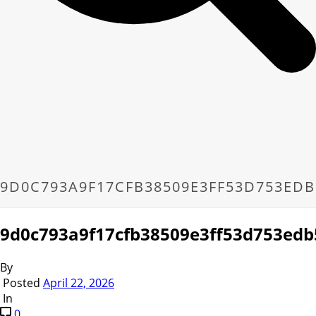
9D0C793A9F17CFB38509E3FF53D753EDB
9d0c793a9f17cfb38509e3ff53d753ed
By
Posted
April 22, 2026
In
0