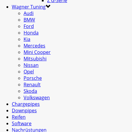
Z G-Serie
Wagner Tuning
Audi
BMW
Ford
Honda
Kia
Mercedes
Mini Cooper
Mitsubishi
Nissan
Opel
Porsche
Renault
Skoda
Volkswagen
Chargepipes
Downpipes
Reifen
Software
Nachrüstungen