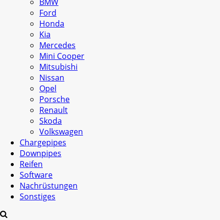
BMW
Ford
Honda
Kia
Mercedes
Mini Cooper
Mitsubishi
Nissan
Opel
Porsche
Renault
Skoda
Volkswagen
Chargepipes
Downpipes
Reifen
Software
Nachrüstungen
Sonstiges