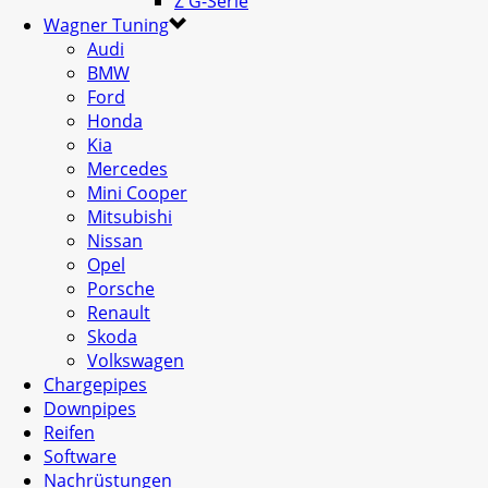
Z G-Serie
Wagner Tuning
Audi
BMW
Ford
Honda
Kia
Mercedes
Mini Cooper
Mitsubishi
Nissan
Opel
Porsche
Renault
Skoda
Volkswagen
Chargepipes
Downpipes
Reifen
Software
Nachrüstungen