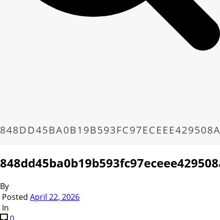
848DD45BA0B19B593FC97ECEEE429508
848dd45ba0b19b593fc97eceee42950
By
Posted
April 22, 2026
In
0