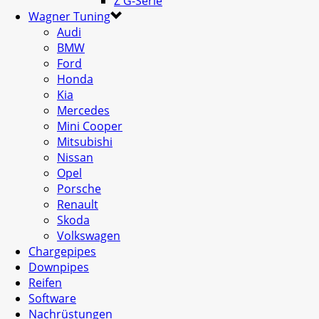
Z G-Serie
Wagner Tuning
Audi
BMW
Ford
Honda
Kia
Mercedes
Mini Cooper
Mitsubishi
Nissan
Opel
Porsche
Renault
Skoda
Volkswagen
Chargepipes
Downpipes
Reifen
Software
Nachrüstungen