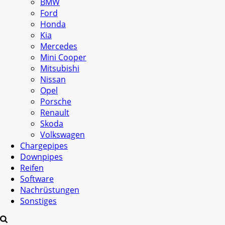
BMW
Ford
Honda
Kia
Mercedes
Mini Cooper
Mitsubishi
Nissan
Opel
Porsche
Renault
Skoda
Volkswagen
Chargepipes
Downpipes
Reifen
Software
Nachrüstungen
Sonstiges