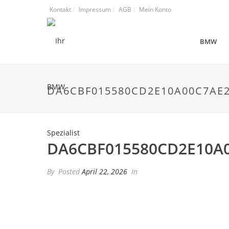
Kontakt
Impressum
AGB
Mein Konto
BMW
DA6CBF015580CD2E10A00C7AE2
DA6CBF015580CD2E10A
By
Posted
April 22, 2026
In