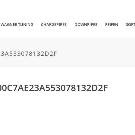
WAGNER TUNING
CHARGEPIPES
DOWNPIPES
REIFEN
SOF
3A553078132D2F
00C7AE23A553078132D2F