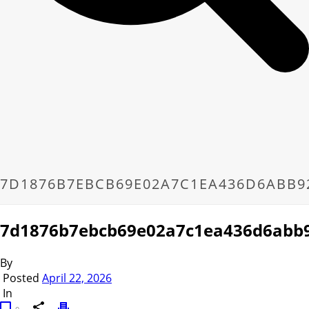
7D1876B7EBCB69E02A7C1EA436D6ABB9
7d1876b7ebcb69e02a7c1ea436d6abb
By
Posted
April 22, 2026
In