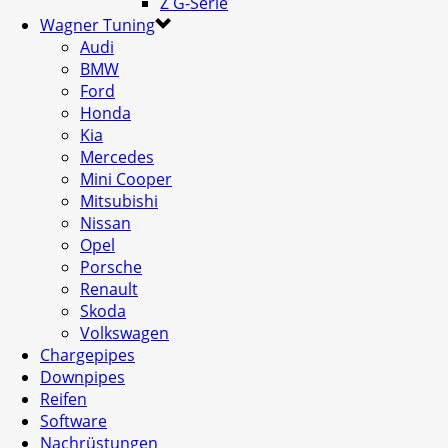
Z G-Serie
Wagner Tuning
Audi
BMW
Ford
Honda
Kia
Mercedes
Mini Cooper
Mitsubishi
Nissan
Opel
Porsche
Renault
Skoda
Volkswagen
Chargepipes
Downpipes
Reifen
Software
Nachrüstungen