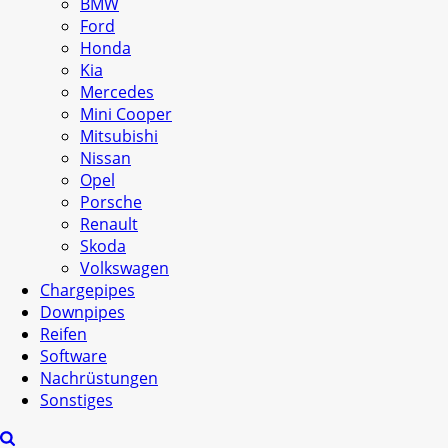
BMW
Ford
Honda
Kia
Mercedes
Mini Cooper
Mitsubishi
Nissan
Opel
Porsche
Renault
Skoda
Volkswagen
Chargepipes
Downpipes
Reifen
Software
Nachrüstungen
Sonstiges