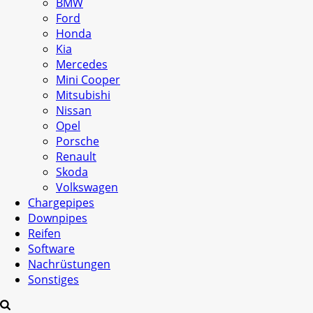
BMW
Ford
Honda
Kia
Mercedes
Mini Cooper
Mitsubishi
Nissan
Opel
Porsche
Renault
Skoda
Volkswagen
Chargepipes
Downpipes
Reifen
Software
Nachrüstungen
Sonstiges