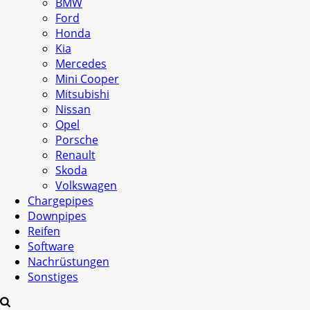
BMW
Ford
Honda
Kia
Mercedes
Mini Cooper
Mitsubishi
Nissan
Opel
Porsche
Renault
Skoda
Volkswagen
Chargepipes
Downpipes
Reifen
Software
Nachrüstungen
Sonstiges