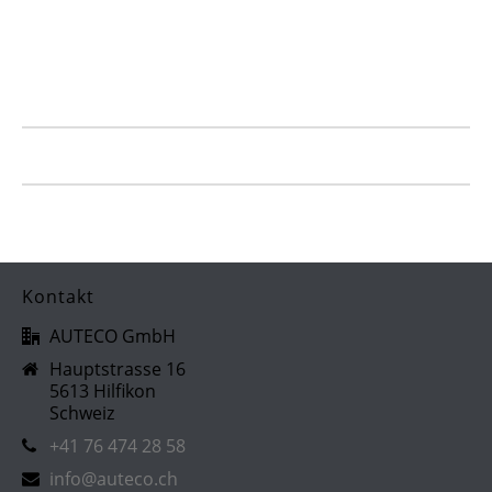
Kontakt
AUTECO GmbH
Hauptstrasse 16
5613 Hilfikon
Schweiz
+41 76 474 28 58
info@auteco.ch