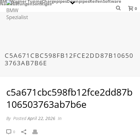
BMW
Wagner Tuning
Chargepipes
Downpipes
Reifen
Software
Nachrüstungen
Sonstiges
0
C5A671CBC598FB12FCE2DD87B10650
3763AB7B6E
c5a671cbc598fb12fce2dd87b
106503763ab7b6e
By
Posted
April 22, 2026
In
0