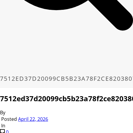
7512ED37D20099CB5B23A78F2CE820380
7512ed37d20099cb5b23a78f2ce82038
By
Posted
April 22, 2026
In
0