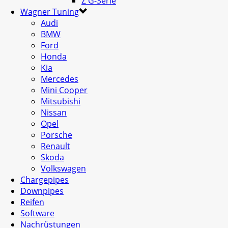
Z G-Serie
Wagner Tuning
Audi
BMW
Ford
Honda
Kia
Mercedes
Mini Cooper
Mitsubishi
Nissan
Opel
Porsche
Renault
Skoda
Volkswagen
Chargepipes
Downpipes
Reifen
Software
Nachrüstungen