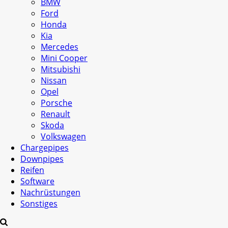
BMW
Ford
Honda
Kia
Mercedes
Mini Cooper
Mitsubishi
Nissan
Opel
Porsche
Renault
Skoda
Volkswagen
Chargepipes
Downpipes
Reifen
Software
Nachrüstungen
Sonstiges