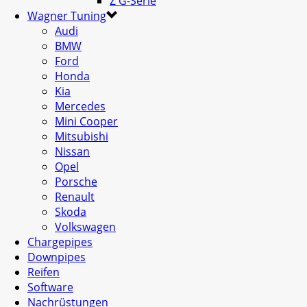
Z G-Serie
Wagner Tuning
Audi
BMW
Ford
Honda
Kia
Mercedes
Mini Cooper
Mitsubishi
Nissan
Opel
Porsche
Renault
Skoda
Volkswagen
Chargepipes
Downpipes
Reifen
Software
Nachrüstungen