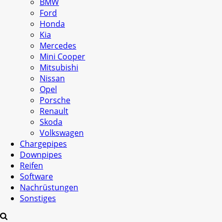
BMW
Ford
Honda
Kia
Mercedes
Mini Cooper
Mitsubishi
Nissan
Opel
Porsche
Renault
Skoda
Volkswagen
Chargepipes
Downpipes
Reifen
Software
Nachrüstungen
Sonstiges