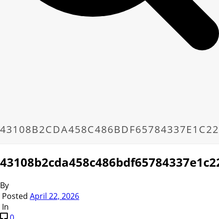
43108B2CDA458C486BDF65784337E1C22
43108b2cda458c486bdf65784337e1c2
By
Posted
April 22, 2026
In
0