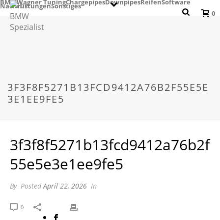
BMW
Wagner Tuning
Chargepipes
Downpipes
Reifen
Software
Nachrüstungen
Sonstiges
0
3F3F8F5271B13FCD9412A76B2F55E5E
3E1EE9FE5
3f3f8f5271b13fcd9412a76b2f
55e5e3e1ee9fe5
By
Posted
April 22, 2026
In
0