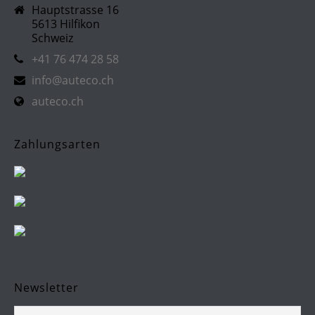
Hauptstrasse 16
5613 Hilfikon
Schweiz
+41 76 474 28 58
info@auteco.ch
auteco.ch
Zahlungsarten
Newsletter