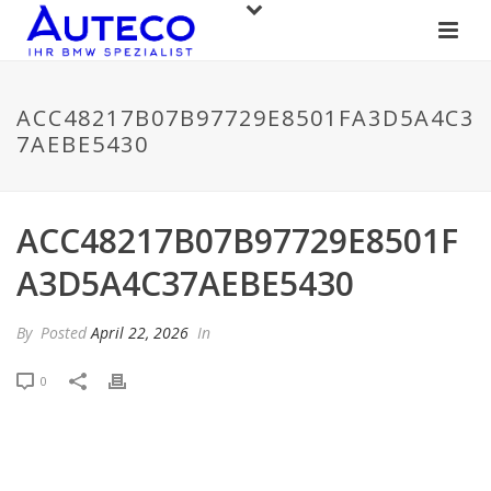
ACC48217B07B97729E8501FA3D5A4C3
7AEBE5430
ACC48217B07B97729E8501F
A3D5A4C37AEBE5430
By
Posted
April 22, 2026
In
0