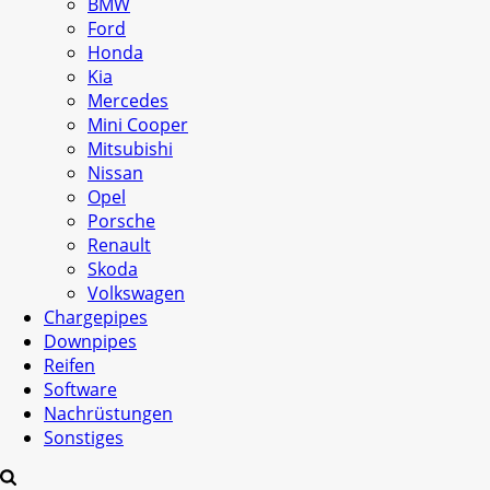
BMW
Ford
Honda
Kia
Mercedes
Mini Cooper
Mitsubishi
Nissan
Opel
Porsche
Renault
Skoda
Volkswagen
Chargepipes
Downpipes
Reifen
Software
Nachrüstungen
Sonstiges