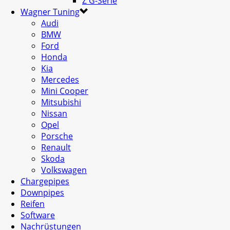
Z G-Serie
Wagner Tuning
Audi
BMW
Ford
Honda
Kia
Mercedes
Mini Cooper
Mitsubishi
Nissan
Opel
Porsche
Renault
Skoda
Volkswagen
Chargepipes
Downpipes
Reifen
Software
Nachrüstungen