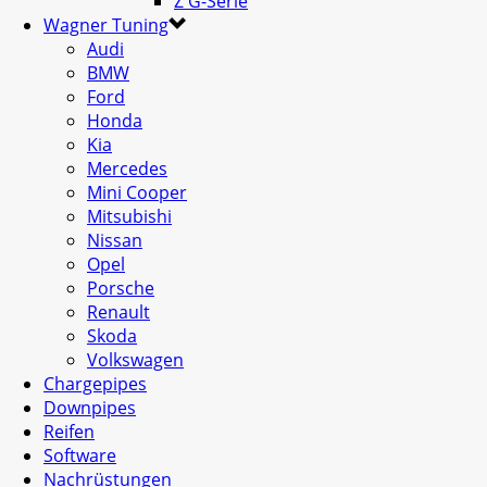
Z G-Serie
Wagner Tuning
Audi
BMW
Ford
Honda
Kia
Mercedes
Mini Cooper
Mitsubishi
Nissan
Opel
Porsche
Renault
Skoda
Volkswagen
Chargepipes
Downpipes
Reifen
Software
Nachrüstungen