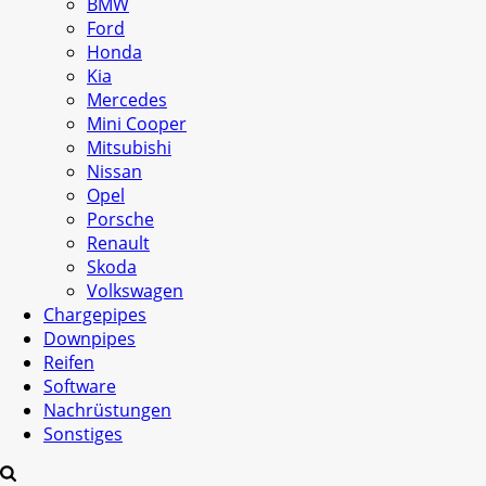
BMW
Ford
Honda
Kia
Mercedes
Mini Cooper
Mitsubishi
Nissan
Opel
Porsche
Renault
Skoda
Volkswagen
Chargepipes
Downpipes
Reifen
Software
Nachrüstungen
Sonstiges