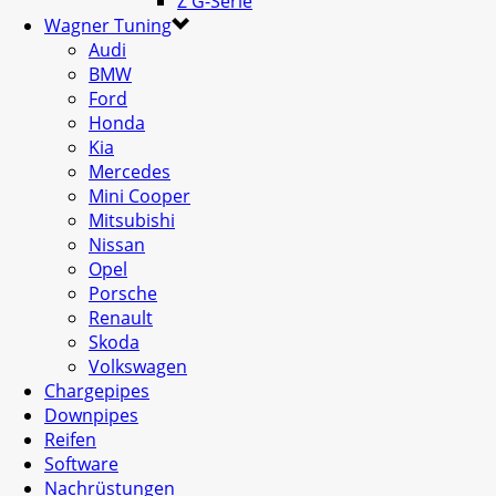
Z G-Serie
Wagner Tuning
Audi
BMW
Ford
Honda
Kia
Mercedes
Mini Cooper
Mitsubishi
Nissan
Opel
Porsche
Renault
Skoda
Volkswagen
Chargepipes
Downpipes
Reifen
Software
Nachrüstungen