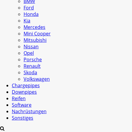
BMW
Ford
Honda
Kia
Mercedes
Mini Cooper
Mitsubishi
Nissan
Opel
Porsche
Renault
Skoda
Volkswagen
Chargepipes
Downpipes
Reifen
Software
Nachrüstungen
Sonstiges