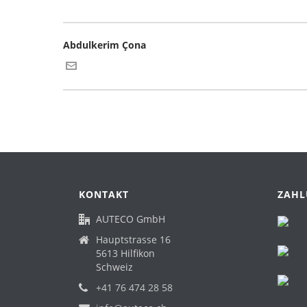
Abdulkerim Çona
KONTAKT
ZAHL
AUTECO GmbH
Hauptstrasse 16
5613 Hilfikon
Schweiz
+41 76 474 28 58