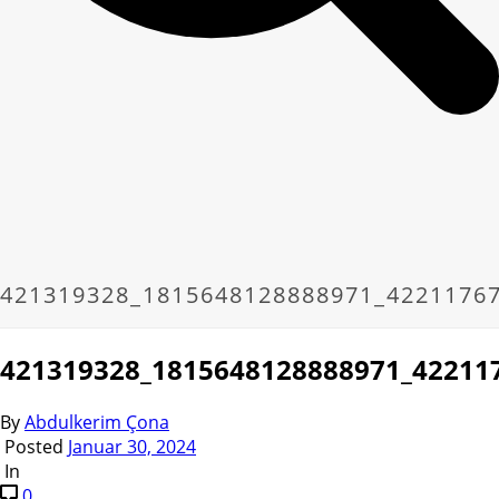
421319328_1815648128888971_4221176
421319328_1815648128888971_42211
By
Abdulkerim Çona
Posted
Januar 30, 2024
In
0