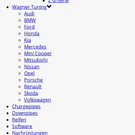
Z G-Serie
Wagner Tuning
Audi
BMW
Ford
Honda
Kia
Mercedes
Mini Cooper
Mitsubishi
Nissan
Opel
Porsche
Renault
Skoda
Volkswagen
Chargepipes
Downpipes
Reifen
Software
Nachrüstungen