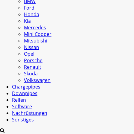
BMW
Ford
Honda
Kia
Mercedes
Mini Cooper
Mitsubishi
Nissan
Opel
Porsche
Renault
Skoda
Volkswagen
Chargepipes
Downpipes
Reifen
Software
Nachrüstungen
Sonstiges