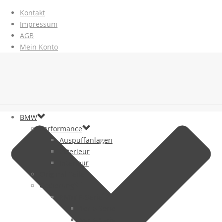
Kontakt
Impressum
AGB
Mein Konto
BMW
Performance
Auspuffanlagen
Exterieur
Interieur
Original Teile
Codierung
BMW E-Serie
1er E-Serie
3er E-Serie