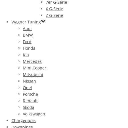
7er G-Serie
X G-Serie
Z G-Serie
Wagner Tuning
Audi
BMW
Ford
Honda
Kia
Mercedes
Mini Cooper
Mitsubishi
Nissan
Opel
Porsche
Renault
Skoda
Volkswagen
Chargepipes
Downpipes