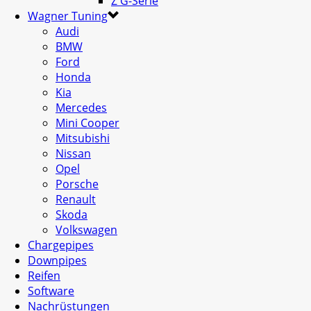
Z G-Serie
Wagner Tuning
Audi
BMW
Ford
Honda
Kia
Mercedes
Mini Cooper
Mitsubishi
Nissan
Opel
Porsche
Renault
Skoda
Volkswagen
Chargepipes
Downpipes
Reifen
Software
Nachrüstungen