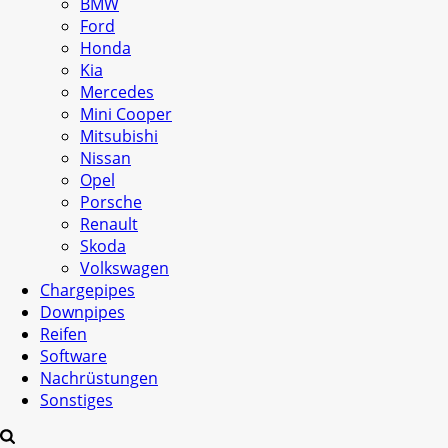
BMW
Ford
Honda
Kia
Mercedes
Mini Cooper
Mitsubishi
Nissan
Opel
Porsche
Renault
Skoda
Volkswagen
Chargepipes
Downpipes
Reifen
Software
Nachrüstungen
Sonstiges