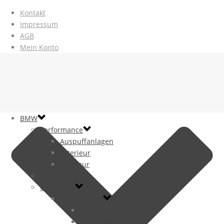
Kontakt
Impressum
AGB
Mein Konto
BMW
Performance
Auspuffanlagen
Exterieur
Interieur
Original Teile
Codierung
BMW E-Serie
1er E-Serie
3er E-Serie