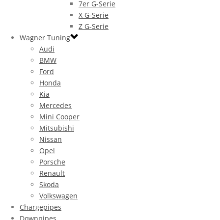
7er G-Serie
X G-Serie
Z G-Serie
Wagner Tuning
Audi
BMW
Ford
Honda
Kia
Mercedes
Mini Cooper
Mitsubishi
Nissan
Opel
Porsche
Renault
Skoda
Volkswagen
Chargepipes
Downpipes