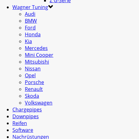
Z G-Serie
Wagner Tuning
Audi
BMW
Ford
Honda
Kia
Mercedes
Mini Cooper
Mitsubishi
Nissan
Opel
Porsche
Renault
Skoda
Volkswagen
Chargepipes
Downpipes
Reifen
Software
Nachrüstungen