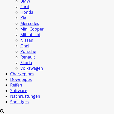
BMW
Ford
Honda
Kia
Mercedes
Mini Cooper
Mitsubishi
Nissan
Opel
Porsche
Renault
Skoda
Volkswagen
Chargepipes
Downpipes
Reifen
Software
Nachrüstungen
Sonstiges