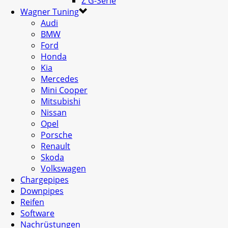
Z G-Serie
Wagner Tuning
Audi
BMW
Ford
Honda
Kia
Mercedes
Mini Cooper
Mitsubishi
Nissan
Opel
Porsche
Renault
Skoda
Volkswagen
Chargepipes
Downpipes
Reifen
Software
Nachrüstungen