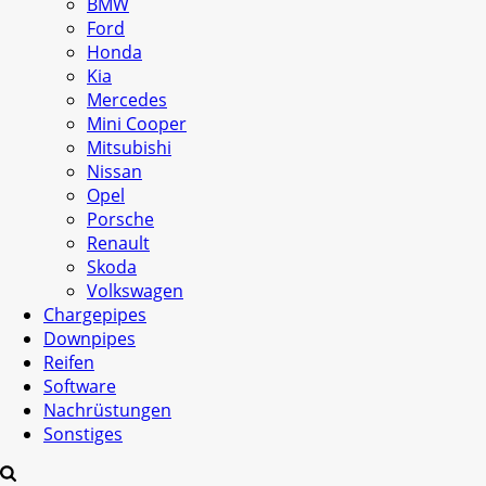
BMW
Ford
Honda
Kia
Mercedes
Mini Cooper
Mitsubishi
Nissan
Opel
Porsche
Renault
Skoda
Volkswagen
Chargepipes
Downpipes
Reifen
Software
Nachrüstungen
Sonstiges