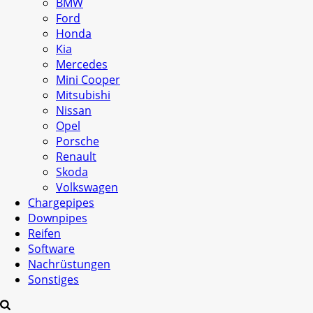
BMW
Ford
Honda
Kia
Mercedes
Mini Cooper
Mitsubishi
Nissan
Opel
Porsche
Renault
Skoda
Volkswagen
Chargepipes
Downpipes
Reifen
Software
Nachrüstungen
Sonstiges