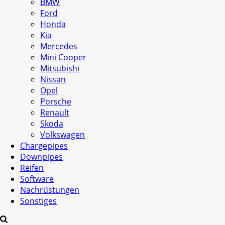
BMW
Ford
Honda
Kia
Mercedes
Mini Cooper
Mitsubishi
Nissan
Opel
Porsche
Renault
Skoda
Volkswagen
Chargepipes
Downpipes
Reifen
Software
Nachrüstungen
Sonstiges