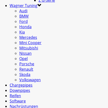
Z G-Serie
Wagner Tuning
Audi
BMW
Ford
Honda
Kia
Mercedes
Mini Cooper
Mitsubishi
Nissan
Opel
Porsche
Renault
Skoda
Volkswagen
Chargepipes
Downpipes
Reifen
Software
Nachrüstungen