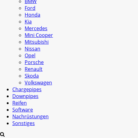
BMW
Ford
Honda
Kia
Mercedes
Mini Cooper
Mitsubishi
Nissan
Opel
Porsche
Renault
Skoda
Volkswagen
Chargepipes
Downpipes
Reifen
Software
Nachrüstungen
Sonstiges